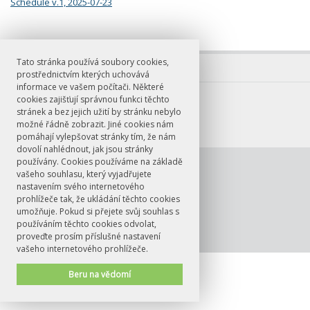
Schedule v.1, 2025-07-23
Tato stránka používá soubory cookies,
prostřednictvím kterých uchovává
informace ve vašem počítači. Některé
cookies zajišťují správnou funkci těchto
stránek a bez jejich užití by stránku nebylo
možné řádně zobrazit. Jiné cookies nám
pomáhají vylepšovat stránky tím, že nám
dovolí nahlédnout, jak jsou stránky
používány. Cookies používáme na základě
© FF UK 2026
Contact
vašeho souhlasu, který vyjadřujete
nastavením svého internetového
prohlížeče tak, že ukládání těchto cookies
umožňuje. Pokud si přejete svůj souhlas s
používáním těchto cookies odvolat,
proveďte prosím příslušné nastavení
vašeho internetového prohlížeče.
Beru na vědomí